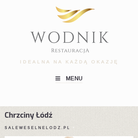
Skip
to
content
IDEALNA NA KAŻDĄ OKAZJĘ
MENU
Chrzciny Łódź
SALEWESELNELODZ.PL