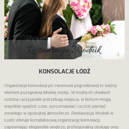
KONSOLACJE ŁÓDŹ
Organizacja konsolacji po ceremonii pogrzebowej to ważny
element pożegnania bliskiej osoby. W trudnych chwilach
rodzina i przyjaciele potrzebują miejsca, w którym mogą
wspólnie spędzić czas, porozmawiać i uczcić pamięć
zmarłego w spokojnej atmosferze. Restauracja Wodnik w
Łodzi oferuje kompleksową organizację konsolacji,
zapewniając eleganckie wnętrza, profesjonalną obsługę oraz