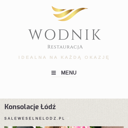
Skip
to
content
IDEALNA NA KAŻDĄ OKAZJĘ
MENU
Konsolacje Łódź
SALEWESELNELODZ.PL