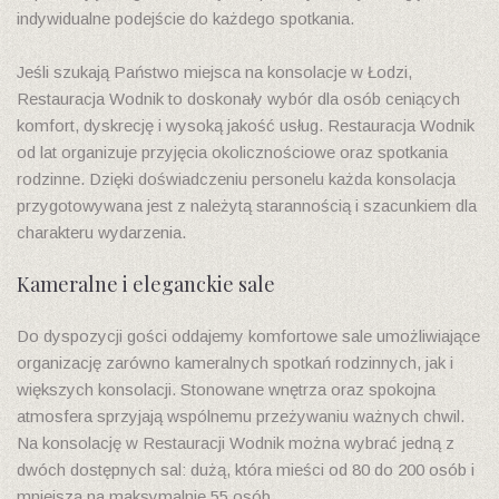
indywidualne podejście do każdego spotkania.
Jeśli szukają Państwo miejsca na konsolacje w Łodzi,
Restauracja Wodnik to doskonały wybór dla osób ceniących
komfort, dyskrecję i wysoką jakość usług. Restauracja Wodnik
od lat organizuje przyjęcia okolicznościowe oraz spotkania
rodzinne. Dzięki doświadczeniu personelu każda konsolacja
przygotowywana jest z należytą starannością i szacunkiem dla
charakteru wydarzenia.
Kameralne i eleganckie sale
Do dyspozycji gości oddajemy komfortowe sale umożliwiające
organizację zarówno kameralnych spotkań rodzinnych, jak i
większych konsolacji. Stonowane wnętrza oraz spokojna
atmosfera sprzyjają wspólnemu przeżywaniu ważnych chwil.
Na konsolację w Restauracji Wodnik można wybrać jedną z
dwóch dostępnych sal: dużą, która mieści od 80 do 200 osób i
mniejszą na maksymalnie 55 osób.